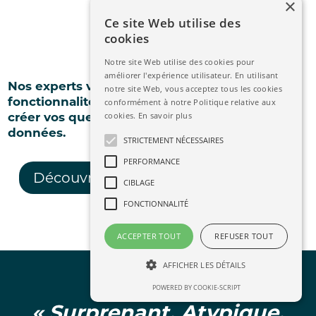
×
Ce site Web utilise des
cookies
Notre site Web utilise des cookies pour
améliorer l'expérience utilisateur. En utilisant
Nos experts vous font découvrir toutes les
notre site Web, vous acceptez tous les cookies
fonctionnalités et vous accompagnent pour
conformément à notre Politique relative aux
créer vos questionnaires et analyser vos
cookies.
En savoir plus
données.
STRICTEMENT NÉCESSAIRES
PERFORMANCE
Découvrir toutes les fonctionnalités
CIBLAGE
FONCTIONNALITÉ
ACCEPTER TOUT
REFUSER TOUT
AFFICHER LES DÉTAILS
POWERED BY COOKIE-SCRIPT
« Surprenant, Atypique,